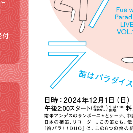
のご
受付
バー