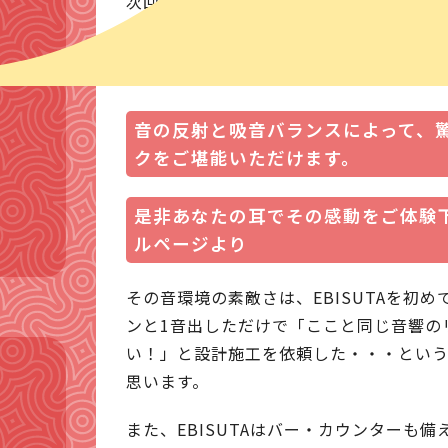
次回笛パラ！！Vol.17は初めての会場「E
東京・恵比寿のEBISUTA（エビスタ）
トスペース！ピアノはスタインウェイのグ
音の反射と吸音バランスによって、
クをご堪能いただけます。
是非あなたの耳でその感動をご体験下
ルページより
その音環境の素敵さは、EBISUTAを初
ンと1音出しただけで「ここと同じ音響の
い！」と設計施工を依頼した・・・とい
思います。
また、EBISUTAはバー・カウンターも