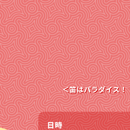
＜笛はパラダイス！！
日時