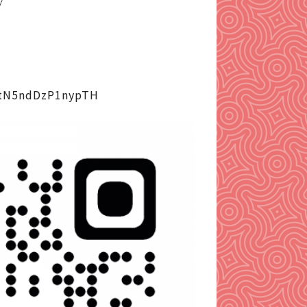
itN5ndDzP1nypTH